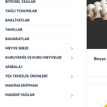
ÜLKER ÇİKOLATA TABLET
BİTKİSEL YAĞLAR
PASTA KEK
ÜLKER ÇİKOLATA BATON
MONO PASTA
YAĞLI TOHUMLAR
ÜLKER ÇİKOLATA KARE
CHEESECAKE
BAKLİYATLAR
ÜLKER ALBENİ
KURABİYE VE BROWNİE
TAHILLAR
ÜLKER ALPELLA
MUFFİN
BAHARATLAR
ÜLKER HALLEY
MEYVE SEBZE
ÜLKER DİDO
KURUYEMİŞ VE KURU MEYVELER
MEYVELER
Beyaz 
ÜLKER METRO
SEBZELER
AMBALAJ
KURUYEMİŞ
KURU MEYVELER
TEX TEMİZLİK ÜRÜNLERİ
MAKİNA EKİPMAN
TEX SIVI SABUN
TEX BULAŞIK DETERJANI
MADENİ YAĞLAR
TEX ÇAMAŞIR DETERJANLARI
TEKNOLOJİ SERİSİ