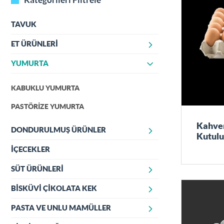
TAVUK
ET ÜRÜNLERİ
YUMURTA
ŞARKÜTERİ ÜRÜNLERİ
TAZE KIRMIZI ET ÜRÜNLERİ
KABUKLU YUMURTA
DONUK ET ÜRÜNLERİ
PASTÖRİZE YUMURTA
Kahver
DONDURULMUŞ ÜRÜNLER
Kutulu
İÇECEKLER
DONDURMA BÖLÜMÜ
SÜT ÜRÜNLERİ
BİSKÜVİ ÇİKOLATA KEK
SÜT TOZU (YAĞSIZ SÜT TOZU)
MOZARELLA PEYNİRLERİ
PASTA VE UNLU MAMÜLLER
ÜLKER ÇİKOLATA NAPOLİTEN