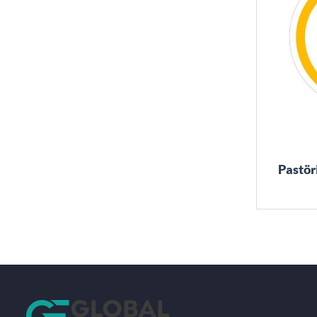
TEX YUMUŞATICILAR
GENEL TEMİZLİK