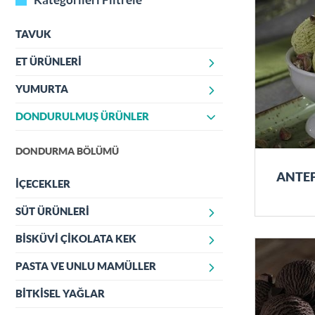
TAVUK
ET ÜRÜNLERİ
YUMURTA
ŞARKÜTERİ ÜRÜNLERİ
TAZE KIRMIZI ET ÜRÜNLERİ
DONDURULMUŞ ÜRÜNLER
KABUKLU YUMURTA
DONUK ET ÜRÜNLERİ
PASTÖRİZE YUMURTA
DONDURMA BÖLÜMÜ
ANTEP
İÇECEKLER
SÜT ÜRÜNLERİ
BİSKÜVİ ÇİKOLATA KEK
SÜT TOZU (YAĞSIZ SÜT TOZU)
MOZARELLA PEYNİRLERİ
PASTA VE UNLU MAMÜLLER
ÜLKER ÇİKOLATA NAPOLİTEN
ÜLKER ÇİKOLATA TABLET
BİTKİSEL YAĞLAR
PASTA KEK